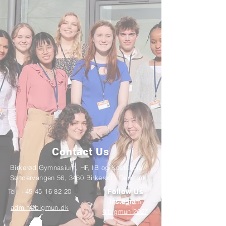
Contact Us
Birkerød Gymnasium, HF, IB og Kostskole.
Søndervangen 56, 3460 Birkerød - Denmark
Tel.
+45 45 16 82 20
Follow Us
Instagram
admin@bigmun.dk
@bigmun.2027